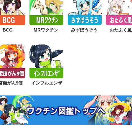
BCG
MRワクチン
みずぼうそう
おたふく風
宮頸がん9価
インフルエンザ