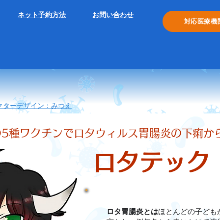
ネット予約方法​
お問い合わせ​
対応医療機
クターデザイン：みつえ
の5種ワクチンでロタウィルス胃腸炎の下痢か
ロタテック
ロタ胃腸炎とは
ほとんどの子ども