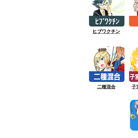
ヒブワクチン
二種混合
子