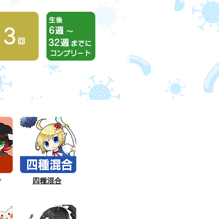
ク
四種混合