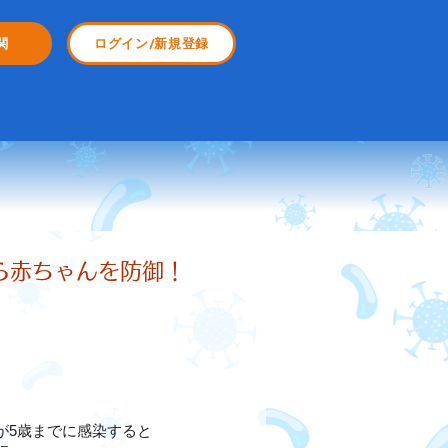
関
ログイン/新規登録
ら赤ちゃんを防御！
が5歳までに感染すると