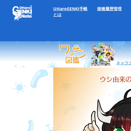
UttaroGENKI手帳
​接種履歴管理
とは
キャラ
ウシ由来